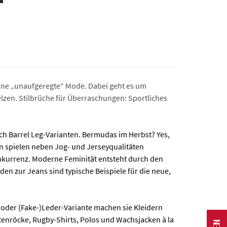
 eine „unaufgeregte“ Mode. Dabei geht es um
lzen. Stilbrüche für Überraschungen: Sportliches
sich Barrel Leg-Varianten. Bermudas im Herbst? Yes,
ien spielen neben Jog- und Jerseyqualitäten
onkurrenz. Moderne Feminität entsteht durch den
en zur Jeans sind typische Beispiele für die neue,
k- oder (Fake-)Leder-Variante machen sie Kleidern
enröcke, Rugby-Shirts, Polos und Wachsjacken à la