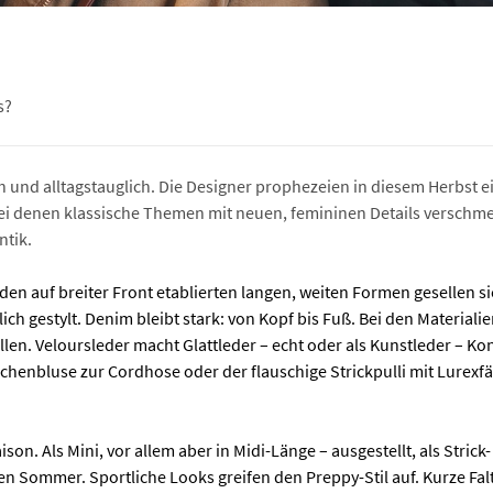
s?
ich und alltagstauglich. Die Designer prophezeien in diesem Herbst
 bei denen klassische Themen mit neuen, femininen Details verschme
ntik.
u den auf breiter Front etablierten langen, weiten Formen gesellen 
lich gestylt. Denim bleibt stark: von Kopf bis Fuß. Bei den Material
len. Veloursleder macht Glattleder – echt oder als Kunstleder – K
chenbluse zur Cordhose oder der flauschige Strickpulli mit Lurexfäd
on. Als Mini, vor allem aber in Midi-Länge – ausgestellt, als Stric
Sommer. Sportliche Looks greifen den Preppy-Stil auf. Kurze Falt