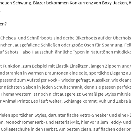
k neuen Schwung. Blazer bekommen Konkurrenz von Boxy-Jacken, W
.
ben?
Chelsea- und Schnürboots sind derbe Bikerboots auf der Überholspu
teinchen, ausgefallene Schließen oder große Ösen für Spannung. Fe
 auf Sabots – also Hausschuh-ähnliche Typen in Naturtönen mit dick
it Funktion, zum Beispiel mit Elastik-Einsätzen, langen Zippern und
 und strahlen in warmen Brauntönen eine edle, sportliche Eleganz a
 passend zum Aufsteiger Rock – wieder gefragt. Klassiker, wie clean
r nächsten Saison in jeden Schuhschrank, denn sie passen perfekt
Thema Western ist noch nicht ausgereizt: Gemäßigte Styles mit Ni
 Animal Prints: Leo läuft weiter; Schlange kommt; Kuh und Zebra la
ielen sportlichen Styles, darunter flache Retro-Sneaker und eine Fü
. Monochromer Farb- und Material-Mix, hier vor allem Teddy- und M
 Collegeschuhe in den Herbst. Am besten clean, auf flachen oder p