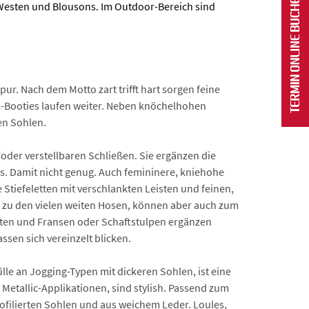
esten und Blousons. Im Outdoor-Bereich sind
r. Nach dem Motto zart trifft hart sorgen feine
ll-Booties laufen weiter. Neben knöchelhohen
en Sohlen.
/oder verstellbaren Schließen. Sie ergänzen die
us. Damit nicht genug. Auch femininere, kniehohe
e Stiefeletten mit verschlankten Leisten und feinen,
 zu den vielen weiten Hosen, können aber auch zum
eten und Fransen oder Schaftstulpen ergänzen
ssen sich vereinzelt blicken.
lle an Jogging-Typen mit dickeren Sohlen, ist eine
etallic-Applikationen, sind stylish. Passend zum
rofilierten Sohlen und aus weichem Leder. Loules,