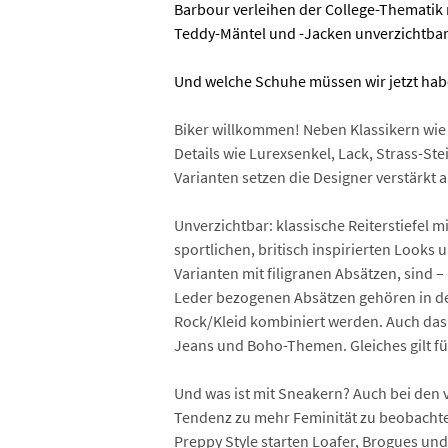
Barbour verleihen der College-Themati
Teddy-Mäntel und -Jacken unverzichtbar
Und welche Schuhe müssen wir jetzt ha
Biker willkommen! Neben Klassikern wie 
Details wie Lurexsenkel, Lack, Strass-S
Varianten setzen die Designer verstärkt
Unverzichtbar: klassische Reiterstiefel m
sportlichen, britisch inspirierten Looks
Varianten mit filigranen Absätzen, sind –
Leder bezogenen Absätzen gehören in de
Rock/Kleid kombiniert werden. Auch das 
Jeans und Boho-Themen. Gleiches gilt für
Und was ist mit Sneakern? Auch bei den v
Tendenz zu mehr Feminität zu beobachten
Preppy Style starten Loafer, Brogues und