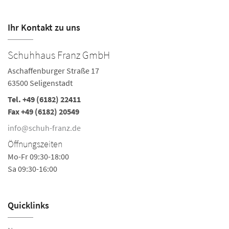
Ihr Kontakt zu uns
Schuhhaus Franz GmbH
S
Aschaffenburger Straße 17
As
63500 Seligenstadt
63
Tel.
+49 (6182) 22411
Te
Fax +49 (6182) 20549
i
info@schuh-franz.de
Ö
Öffnungszeiten
Mo
Mo-Fr 09:30-18:00
Sa
Sa 09:30-16:00
Quicklinks