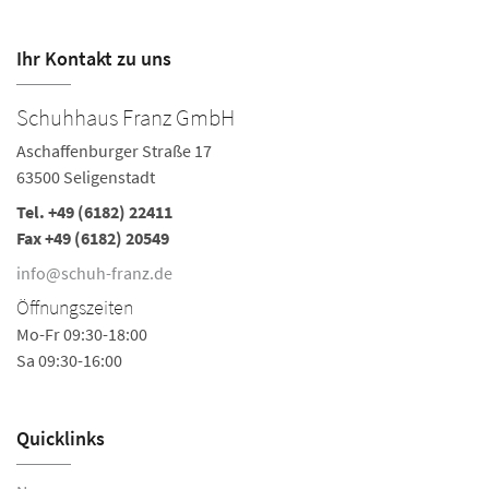
Ihr Kontakt zu uns
Schuhhaus Franz GmbH
S
Aschaffenburger Straße 17
As
63500 Seligenstadt
63
Tel.
+49 (6182) 22411
Te
Fax +49 (6182) 20549
i
info@schuh-franz.de
Ö
Öffnungszeiten
Mo
Mo-Fr 09:30-18:00
Sa
Sa 09:30-16:00
Quicklinks