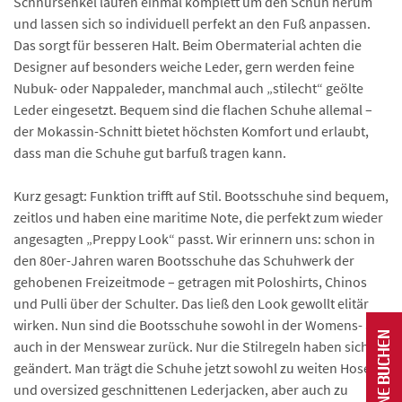
Schnürsenkel laufen einmal komplett um den Schuh herum
und lassen sich so individuell perfekt an den Fuß anpassen.
Das sorgt für besseren Halt. Beim Obermaterial achten die
Designer auf besonders weiche Leder, gern werden feine
Nubuk- oder Nappaleder, manchmal auch „stilecht“ geölte
Leder eingesetzt. Bequem sind die flachen Schuhe allemal –
der Mokassin-Schnitt bietet höchsten Komfort und erlaubt,
dass man die Schuhe gut barfuß tragen kann.
Kurz gesagt: Funktion trifft auf Stil. Bootsschuhe sind bequem,
zeitlos und haben eine maritime Note, die perfekt zum wieder
angesagten „Preppy Look“ passt. Wir erinnern uns: schon in
den 80er-Jahren waren Bootsschuhe das Schuhwerk der
gehobenen Freizeitmode – getragen mit Poloshirts, Chinos
und Pulli über der Schulter. Das ließ den Look gewollt elitär
wirken. Nun sind die Bootsschuhe sowohl in der Womens- als
auch in der Menswear zurück. Nur die Stilregeln haben sich
geändert. Man trägt die Schuhe jetzt sowohl zu weiten Hosen
und oversized geschnittenen Lederjacken, aber auch zu